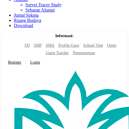
Survei Tracer Study
Sebaran Alumni
Jurnal Sukma
Ruang Budaya
Download
Informasi:
SD
SMP
SMA
Profile Guru
School Visit
Opini
Guest Teacher
Pengumuman
Register
Login