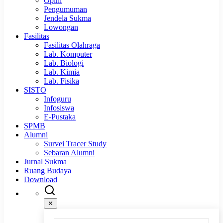
Opini
Pengumuman
Jendela Sukma
Lowongan
Fasilitas
Fasilitas Olahraga
Lab. Komputer
Lab. Biologi
Lab. Kimia
Lab. Fisika
SISTO
Infoguru
Infosiswa
E-Pustaka
SPMB
Alumni
Survei Tracer Study
Sebaran Alumni
Jurnal Sukma
Ruang Budaya
Download
✕