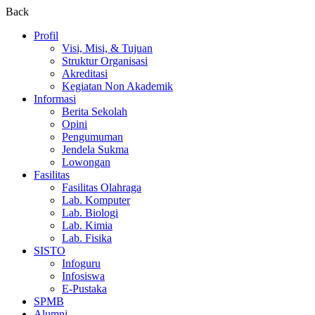
Back
Profil
Visi, Misi, & Tujuan
Struktur Organisasi
Akreditasi
Kegiatan Non Akademik
Informasi
Berita Sekolah
Opini
Pengumuman
Jendela Sukma
Lowongan
Fasilitas
Fasilitas Olahraga
Lab. Komputer
Lab. Biologi
Lab. Kimia
Lab. Fisika
SISTO
Infoguru
Infosiswa
E-Pustaka
SPMB
Alumni