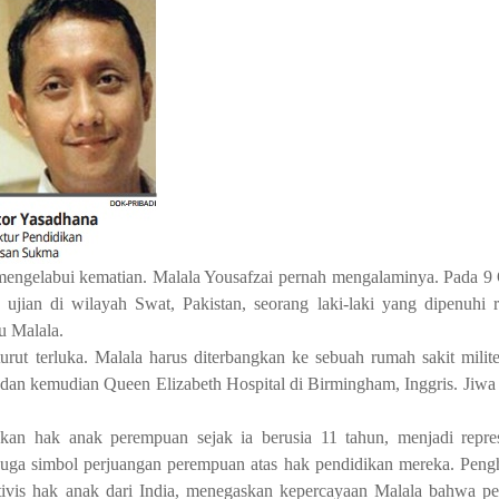
mengelabui kematian. Malala Yousafzai pernah mengalaminya. Pada 9
ian di wilayah Swat, Pakistan, seorang laki-laki yang dipenuhi r
u Malala.
rut terluka. Malala harus diterbangkan ke sebuah rumah sakit milit
, dan kemudian Queen Elizabeth Hospital di Birmingham, Inggris. Jiwa
an hak anak perempuan sejak ia berusia 11 tahun, menjadi represe
ah juga simbol perjuangan perempuan atas hak pendidikan mereka. Pen
ktivis hak anak dari India, menegaskan kepercayaan Malala bahwa p