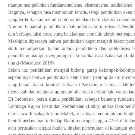
mampu mengalahkan fundamentalisme, ekstremisme, radikalisme, d
Baginya, senapan bisa membunuh teroris, tetapi pendidikan akan 
yang terdidik akan memiliki otonomi dalam bertindak dan menentu
Namun, benarkah pendidikan ialah antidot dari terorisme? Pend
dan berbagai aksi teror, yang belakangan semakin akrab menyapa
Meskipun dipercaya bahwa pendidikan dapat menjadi faktor pent
studi menunjukkan kaitan antara pendidikan dan radikalisasi 
pendidikan mampu mengurangi risiko radikalisasi. Salah satu bukti 
tinggi (Macaluso: 2016).
Selain itu, pendidikan menjadi bidang garap kelompok-kelom
sepenuhnya bahwa pendidikan ialah media penting dalam memban
yang berada dalam kontrol Taliban di Pakistan, misalnya, ialah t
mencegah dan mengesampingkan nilai dan ideologi lain yang dian
Di Indonesia, peran dunia pendidikan sebagai benteng fundament
Lembaga Kajian Islam dan Perdamaian (Lakip) antara Oktober 20
dan siswa di wilayah Jabodetabek, misalnya, menunjukkan tingka
bentuk perlawanan terhadap Barat mencapai angka 7,5% di kalan
atau perusakan tempat ibadah, tingkat persetujuan di kalangan