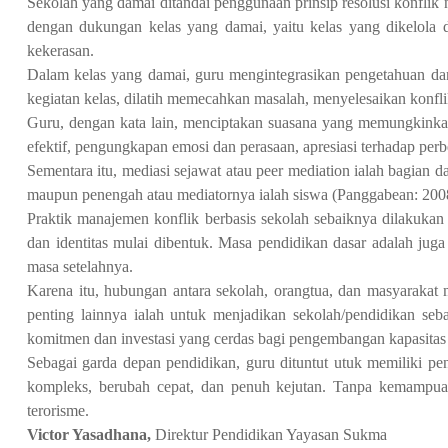
Sekolah yang damai ditandai penggunaan prinsip resolusi konflik n
dengan dukungan kelas yang damai, yaitu kelas yang dikelola d
kekerasan.
Dalam kelas yang damai, guru mengintegrasikan pengetahuan dan
kegiatan kelas, dilatih memecahkan masalah, menyelesaikan konflik
Guru, dengan kata lain, menciptakan suasana yang memungkinkan
efektif, pengungkapan emosi dan perasaan, apresiasi terhadap perbe
Sementara itu, mediasi sejawat atau peer mediation ialah bagian da
maupun penengah atau mediatornya ialah siswa (Panggabean: 200
Praktik manajemen konflik berbasis sekolah sebaiknya dilakukan 
dan identitas mulai dibentuk. Masa pendidikan dasar adalah juga
masa setelahnya.
Karena itu, hubungan antara sekolah, orangtua, dan masyaraka
penting lainnya ialah untuk menjadikan sekolah/pendidikan seba
komitmen dan investasi yang cerdas bagi pengembangan kapasitas 
Sebagai garda depan pendidikan, guru dituntut utuk memiliki 
kompleks, berubah cepat, dan penuh kejutan. Tanpa kemampuan
terorisme.
Victor Yasadhana,
Direktur Pendidikan Yayasan Sukma