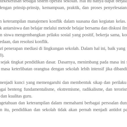
irkekerasan sebagai sistem operasi sekolah. Hal itu hanya dapat berja
engan prinsip-prinsip, kemampuan, praktik, dan proses penyelesaian
 keterampilan manajemen konflik dalam suasana dan kegiatan kelas.
 antarsiswa dan belajar melalui metode belajar bersama dan diskusi il
 siswa mengembangkan prilaku sosial yang positif, bekerja sama, k
daan, dan resolusi konflik.
ri penerapan mediasi di lingkungan sekolah. Dalam hal ini, baik yang t
8).
sejak tingkat pendidikan dasar. Dasarnya, menimbang pada masa ini s
 masa keterlibatan orangtua dengan sekolah lebih intensif jika diban
t menjadi kunci yang memengaruhi dan membentuk sikap dan perilaku
gai benteng fundamentalisme, ekstremisme, radikalisme, dan teroris
dan kualitas guru.
pengetahuan dan keterampilan dalam memahami berbagai persoalan du
 itu, pendidikan dan sekolah tidak akan pernah menjadi antidot p