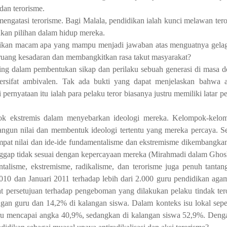
an terorisme.
mengatasi terorisme. Bagi Malala, pendidikan ialah kunci melawan ter
kan pilihan dalam hidup mereka.
idikan macam apa yang mampu menjadi jawaban atas menguatnya gelag
 ruang kesadaran dan membangkitkan rasa takut masyarakat?
ing dalam pembentukan sikap dan perilaku sebuah generasi di masa d
bersifat ambivalen. Tak ada bukti yang dapat menjelaskan bahwa a
pernyataan itu ialah para pelaku teror biasanya justru memiliki latar 
pok ekstremis dalam menyebarkan ideologi mereka. Kelompok-kelom
gun nilai dan membentuk ideologi tertentu yang mereka percaya. S
empat nilai dan ide-ide fundamentalisme dan ekstremisme dikembangkan.
ggap tidak sesuai dengan kepercayaan mereka (Mirahmadi dalam Ghosh 
alisme, ekstremisme, radikalisme, dan terorisme juga penuh tantang
10 dan Januari 2011 terhadap lebih dari 2.000 guru pendidikan aga
t persetujuan terhadap pengeboman yang dilakukan pelaku tindak ter
gan guru dan 14,2% di kalangan siswa. Dalam konteks isu lokal sepe
 guru mencapai angka 40,9%, sedangkan di kalangan siswa 52,9%. De