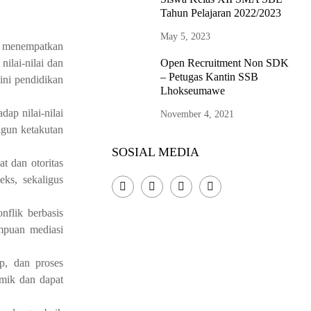
Tahun Pelajaran 2022/2023
May 5, 2023
n menempatkan
ilai-nilai dan
Open Recruitment Non SDK
– Petugas Kantin SSB
ini pendidikan
Lhokseumawe
ap nilai-nilai
November 4, 2021
ngun ketakutan
SOSIAL MEDIA
t dan otoritas
ks, sekaligus
flik berbasis
mpuan mediasi
p, dan proses
mik dan dapat