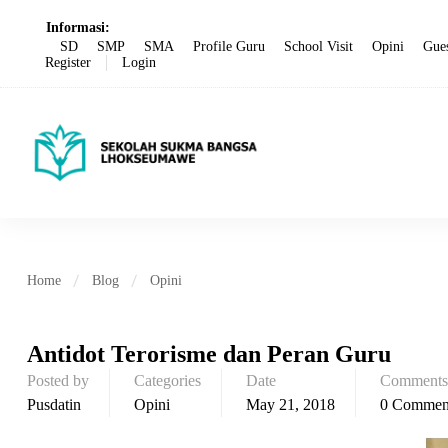
Informasi:
SD
SMP
SMA
Profile Guru
School Visit
Opini
Gues
Register
Login
Home
Blog
Opini
Antidot Terorisme dan Peran Guru
Posted by
Categories
Date
Comments
Pusdatin
Opini
May 21, 2018
0 Commen