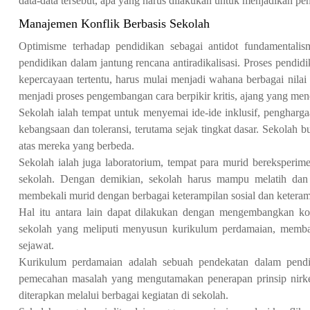
data-data tersebut, apa yang harus dilakukan untuk menjadikan pen
Manajemen Konflik Berbasis Sekolah
Optimisme terhadap pendidikan sebagai antidot fundamentalis
pendidikan dalam jantung rencana antiradikalisasi. Proses pendid
kepercayaan tertentu, harus mulai menjadi wahana berbagai nilai
menjadi proses pengembangan cara berpikir kritis, ajang yang me
Sekolah ialah tempat untuk menyemai ide-ide inklusif, pengharg
kebangsaan dan toleransi, terutama sejak tingkat dasar. Sekola
atas mereka yang berbeda.
Sekolah ialah juga laboratorium, tempat para murid bereksperime
sekolah. Dengan demikian, sekolah harus mampu melatih dan
membekali murid dengan berbagai keterampilan sosial dan keteram
Hal itu antara lain dapat dilakukan dengan mengembangkan k
sekolah yang meliputi menyusun kurikulum perdamaian, memb
sejawat.
Kurikulum perdamaian adalah sebuah pendekatan dalam pendid
pemecahan masalah yang mengutamakan penerapan prinsip nirk
diterapkan melalui berbagai kegiatan di sekolah.