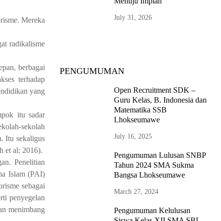
Menuju Impian”
July 31, 2026
orisme. Mereka
at radikalisme
epan, berbagai
PENGUMUMAN
kses terhadap
Open Recruitment SDK –
pendidikan yang
Guru Kelas, B. Indonesia dan
Matematika SSB
pok itu sadar
Lhokseumawe
ekolah-sekolah
July 16, 2025
 Itu sekaligus
et al: 2016).
Pengumuman Lulusan SNBP
an. Penelitian
Tahun 2024 SMA Sukma
ma Islam (PAI)
Bangsa Lhokseumawe
orisme sebagai
March 27, 2024
rti penyegelan
ngan menimbang
Pengumuman Kelulusan
Siswa Kelas XII SMA SBL