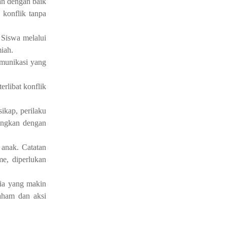
lan dengan baik
 konflik tanpa
 Siswa melalui
miah.
omunikasi yang
erlibat konflik
ikap, perilaku
dingkan dengan
 anak. Catatan
me, diperlukan
nia yang makin
aham dan aksi