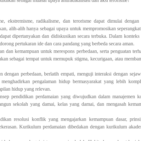
didikan sebagai muasal upaya antiradikalisasi dan aksi terorisme?
me, ekstremisme, radikalisme, dan terorisme dapat dimulai denga
ikan, alih-alih hanya sebagai upaya untuk mempromosikan seperangkat n
 dapat dipertanyakan dan didiskusikan secara terbuka. Dalam konteks 
ndorong pertukaran ide dan cara pandang yang berbeda secara aman.
aan dan kemampuan untuk merespons perbedaan, serta penguatan terhad
h bukan sebagai tempat untuk memupuk stigma, kecurigaan, atau memba
n dengan perbedaan, berlatih empati, menguji interaksi dengan sejawa
 menghadirkan pengalaman hidup bermasyarakat yang lebih komple
pilan hidup yang relevan.
onsep pendidikan perdamaian yang diwujudkan dalam manajemen kon
angun sekolah yang damai, kelas yang damai, dan mengasah kema
ikan resolusi konflik yang mengajarkan kemampuan dasar, prinsi
ekerasan. Kurikulum perdamaian dibedakan dengan kurikulum akade