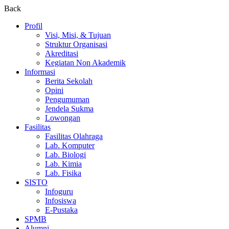
Back
Profil
Visi, Misi, & Tujuan
Struktur Organisasi
Akreditasi
Kegiatan Non Akademik
Informasi
Berita Sekolah
Opini
Pengumuman
Jendela Sukma
Lowongan
Fasilitas
Fasilitas Olahraga
Lab. Komputer
Lab. Biologi
Lab. Kimia
Lab. Fisika
SISTO
Infoguru
Infosiswa
E-Pustaka
SPMB
Alumni