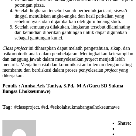
potongan pizza.
Setelah lingkaran tersebut sudah berbentuk jari-jari, siswa/i
tinggal menuliskan angka-angka dan hasil perkalian yang
sebelumnya sudah digambarkan oleh guru bidang studi.
Setelah semuanya dilakukan, lingkaran tersebut dilaminating
dan kemudian diberikan gantungan untuk dapat digunakan
sebagai gantungan kunci.
Class project
ini diharapkan dapat melatih pengetahuan, sikap, dan
psikomotorik anak dalam pembelajaran. Meningkatkan keterampilan
dan tanggung jawab dalam menyelesaikan
project
menjadi lebih
menarik. Menjalin sosial dan komunikasi antar teman dengan saling
membantu dan berdiskusi dalam proses penyelesaian
project
yang
dikerjakan.
Penulis : Annisa Aris Tantya, S.Pd,. M.A (Guru SD Sukma
Bangsa Lhokseumawe)
Tag:
#classproject
,
#sd
,
#sekolahsukmabangsalhokseumawe
Share: