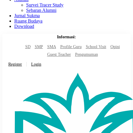
Survei Tracer Study
Sebaran Alumni
Jurnal Sukma
Ruang Budaya
Download
Informasi:
SD
SMP
SMA
Profile Guru
School Visit
Opini
Guest Teacher
Pengumuman
Register
Login