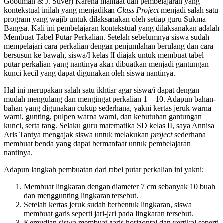
Goodman & J. Stiver) Karena manfaat dan pembelajaran yang
kontekstual inilah yang menjadikan
Class Project
menjadi salah satu
program yang wajib untuk dilaksanakan oleh setiap guru Sukma
Bangsa. Kali ini pembelajaran kontekstual yang dilaksanakan adalah
Membuat Tabel Putar Perkalian. Setelah sebelumnya siswa sudah
mempelajari cara perkalian dengan penjumlahan berulang dan cara
bersusun ke bawah, siswa/I kelas II diajak untuk membuat tabel
putar perkalian yang nantinya akan dibuatkan menjadi gantungan
kunci kecil yang dapat digunakan oleh siswa nantinya.
Hal ini merupakan salah satu ikhtiar agar siswa/i dapat dengan
mudah mengulang dan mengingat perkalian 1 – 10. Adapun bahan-
bahan yang digunakan cukup sederhana, yakni kertas jeruk warna
warni, gunting, pulpen warna warni, dan kebutuhan gantungan
kunci, serta tang. Selaku guru matematika SD kelas II, saya Annisa
Aris Tantya mengajak siswa untuk melakukan
project
sederhana
membuat benda yang dapat bermanfaat untuk pembelajaran
nantinya.
Adapun langkah pembuatan dari tabel putar perkalian ini yakni;
Membuat lingkaran dengan diameter 7 cm sebanyak 10 buah
dan menggunting lingkaran tersebut.
Setelah kertas jeruk sudah berbentuk lingkaran, siswa
membuat garis seperti jari-jari pada lingkaran tersebut.
Kemudian siswa membuat garis horizontal dan vertikal seperti