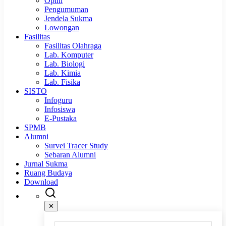
Opini
Pengumuman
Jendela Sukma
Lowongan
Fasilitas
Fasilitas Olahraga
Lab. Komputer
Lab. Biologi
Lab. Kimia
Lab. Fisika
SISTO
Infoguru
Infosiswa
E-Pustaka
SPMB
Alumni
Survei Tracer Study
Sebaran Alumni
Jurnal Sukma
Ruang Budaya
Download
✕