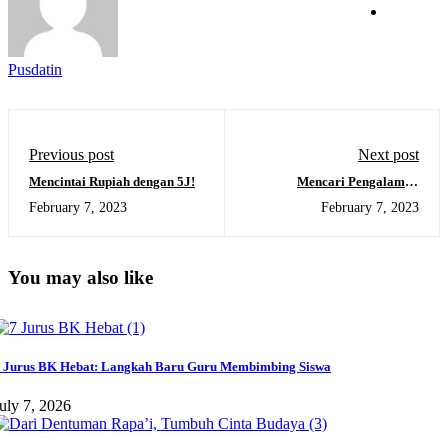
Pusdatin
Previous post
Next post
Mencintai Rupiah dengan 5J!
Mencari Pengalaman
“Baking” di Pizza Hut
February 7, 2023
February 7, 2023
You may also like
 Jurus BK Hebat: Langkah Baru Guru Membimbing Siswa
uly 7, 2026