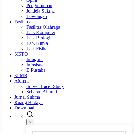
Opini
Pengumuman
Jendela Sukma
Lowongan
Fasilitas
Fasilitas Olahraga
Lab. Komputer
Lab. Biologi
Lab. Kimia
Lab. Fisika
SISTO
Infoguru
Infosiswa
E-Pustaka
SPMB
Alumni
Survei Tracer Study
Sebaran Alumni
Jurnal Sukma
Ruang Budaya
Download
✕