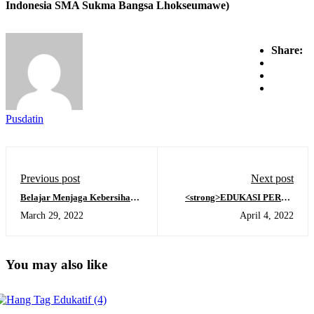
Indonesia SMA Sukma Bangsa Lhokseumawe)
Share:
Pusdatin
Previous post
Next post
Belajar Menjaga Kebersihan
<strong>EDUKASI PERAN
Diri dan Lingkungan
POLRES LHOKSEUMAWE
March 29, 2022
April 4, 2022
DALAM MENGATASI
TINDAK KRIMINAL
</strong><strong>DI
MASYARAKAT</strong>
You may also like