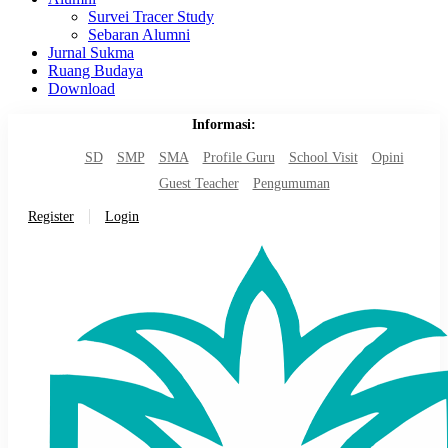
Survei Tracer Study
Sebaran Alumni
Jurnal Sukma
Ruang Budaya
Download
Informasi:
SD
SMP
SMA
Profile Guru
School Visit
Opini
Guest Teacher
Pengumuman
Register
Login