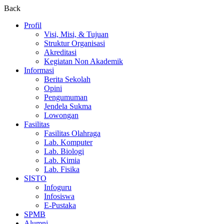
Back
Profil
Visi, Misi, & Tujuan
Struktur Organisasi
Akreditasi
Kegiatan Non Akademik
Informasi
Berita Sekolah
Opini
Pengumuman
Jendela Sukma
Lowongan
Fasilitas
Fasilitas Olahraga
Lab. Komputer
Lab. Biologi
Lab. Kimia
Lab. Fisika
SISTO
Infoguru
Infosiswa
E-Pustaka
SPMB
Alumni