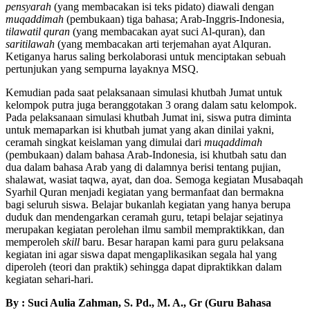
pensyarah
(yang membacakan isi teks pidato) diawali dengan
muqaddimah
(pembukaan) tiga bahasa; Arab-Inggris-Indonesia,
tilawatil quran
(yang membacakan ayat suci Al-quran), dan
saritilawah
(yang membacakan arti terjemahan ayat Alquran.
Ketiganya harus saling berkolaborasi untuk menciptakan sebuah
pertunjukan yang sempurna layaknya MSQ.
Kemudian pada saat pelaksanaan simulasi khutbah Jumat untuk
kelompok putra juga beranggotakan 3 orang dalam satu kelompok.
Pada pelaksanaan simulasi khutbah Jumat ini, siswa putra diminta
untuk memaparkan isi khutbah jumat yang akan dinilai yakni,
ceramah singkat keislaman yang dimulai dari
muqaddimah
(pembukaan) dalam bahasa Arab-Indonesia, isi khutbah satu dan
dua dalam bahasa Arab yang di dalamnya berisi tentang pujian,
shalawat, wasiat taqwa, ayat, dan doa. Semoga kegiatan Musabaqah
Syarhil Quran menjadi kegiatan yang bermanfaat dan bermakna
bagi seluruh siswa. Belajar bukanlah kegiatan yang hanya berupa
duduk dan mendengarkan ceramah guru, tetapi belajar sejatinya
merupakan kegiatan perolehan ilmu sambil mempraktikkan, dan
memperoleh
skill
baru. Besar harapan kami para guru pelaksana
kegiatan ini agar siswa dapat mengaplikasikan segala hal yang
diperoleh (teori dan praktik) sehingga dapat dipraktikkan dalam
kegiatan sehari-hari.
By : Suci Aulia Zahman, S. Pd., M. A., Gr (Guru Bahasa