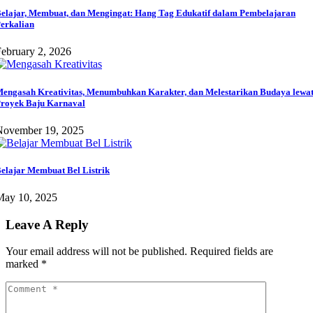
elajar, Membuat, dan Mengingat: Hang Tag Edukatif dalam Pembelajaran
erkalian
ebruary 2, 2026
engasah Kreativitas, Menumbuhkan Karakter, dan Melestarikan Budaya lewa
royek Baju Karnaval
November 19, 2025
elajar Membuat Bel Listrik
May 10, 2025
Leave A Reply
Your email address will not be published.
Required fields are
marked
*