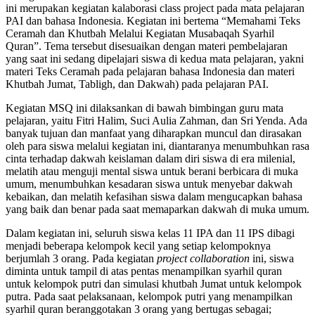
ini merupakan kegiatan kalaborasi class project pada mata pelajaran
PAI dan bahasa Indonesia. Kegiatan ini bertema “Memahami Teks
Ceramah dan Khutbah Melalui Kegiatan Musabaqah Syarhil
Quran”. Tema tersebut disesuaikan dengan materi pembelajaran
yang saat ini sedang dipelajari siswa di kedua mata pelajaran, yakni
materi Teks Ceramah pada pelajaran bahasa Indonesia dan materi
Khutbah Jumat, Tabligh, dan Dakwah) pada pelajaran PAI.
Kegiatan MSQ ini dilaksankan di bawah bimbingan guru mata
pelajaran, yaitu Fitri Halim, Suci Aulia Zahman, dan Sri Yenda. Ada
banyak tujuan dan manfaat yang diharapkan muncul dan dirasakan
oleh para siswa melalui kegiatan ini, diantaranya menumbuhkan rasa
cinta terhadap dakwah keislaman dalam diri siswa di era milenial,
melatih atau menguji mental siswa untuk berani berbicara di muka
umum, menumbuhkan kesadaran siswa untuk menyebar dakwah
kebaikan, dan melatih kefasihan siswa dalam mengucapkan bahasa
yang baik dan benar pada saat memaparkan dakwah di muka umum.
Dalam kegiatan ini, seluruh siswa kelas 11 IPA dan 11 IPS dibagi
menjadi beberapa kelompok kecil yang setiap kelompoknya
berjumlah 3 orang. Pada kegiatan
project collaboration
ini, siswa
diminta untuk tampil di atas pentas menampilkan syarhil quran
untuk kelompok putri dan simulasi khutbah Jumat untuk kelompok
putra. Pada saat pelaksanaan, kelompok putri yang menampilkan
syarhil quran beranggotakan 3 orang yang bertugas sebagai;