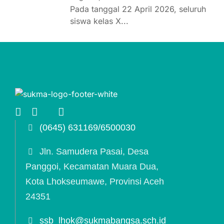
Pada tanggal 22 April 2026, seluruh
siswa kelas X...
(0645) 631169/6500030
Jln. Samudera Pasai, Desa
Panggoi, Kecamatan Muara Dua,
Kota Lhokseumawe, Provinsi Aceh
24351
ssb_lhok@sukmabangsa.sch.id